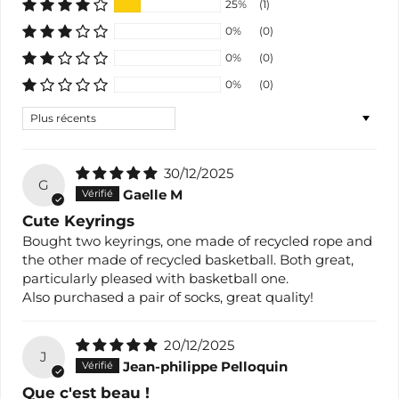
25%
(1)
0%
(0)
0%
(0)
0%
(0)
Sort by
30/12/2025
G
Gaelle M
Cute Keyrings
Bought two keyrings, one made of recycled rope and
the other made of recycled basketball. Both great,
particularly pleased with basketball one.
Also purchased a pair of socks, great quality!
20/12/2025
J
Jean-philippe Pelloquin
Que c'est beau !