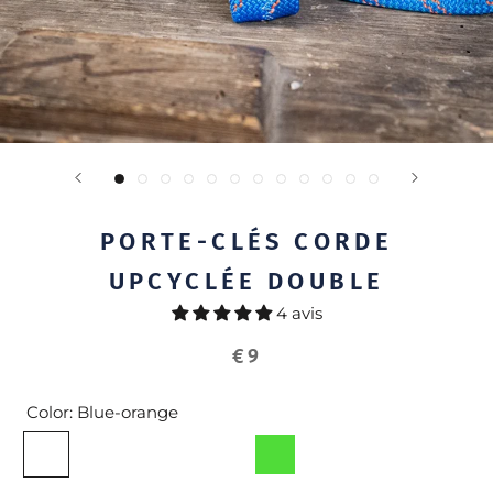
PORTE-CLÉS CORDE
UPCYCLÉE DOUBLE
4 avis
€9
Color:
Blue-orange
Blue-
Orange-
Tricolor
Red
Green
Rose
Bleu
orange
blue
blue
tricolor
uni